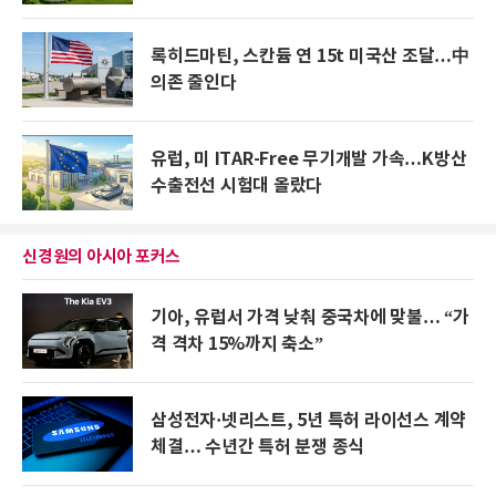
록히드마틴, 스칸듐 연 15t 미국산 조달…中
의존 줄인다
유럽, 미 ITAR-Free 무기개발 가속…K방산
수출전선 시험대 올랐다
신경원의 아시아 포커스
기아, 유럽서 가격 낮춰 중국차에 맞불… “가
격 격차 15%까지 축소”
삼성전자·넷리스트, 5년 특허 라이선스 계약
체결… 수년간 특허 분쟁 종식