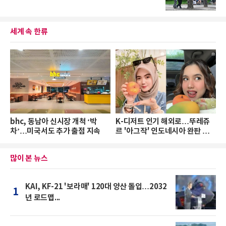
세계 속 한류
bhc, 동남아 신시장 개척 ‘박
K-디저트 인기 해외로…뚜레쥬
차’…미국서도 추가 출점 지속
르 '아그작' 인도네시아 완판 행
진
많이 본 뉴스
KAI, KF-21 '보라매' 120대 양산 돌입…2032
1
년 로드맵...