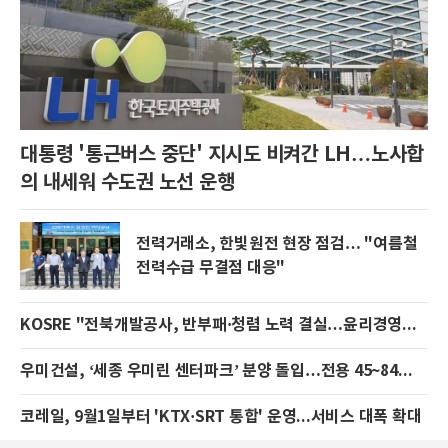
대통령 '통근버스 중단' 지시도 비켜간 LH…노사합
의 내세워 수도권 노선 운행
전력거래소, 한빛원전 현장 점검… "여름철
전력수급 무결점 대응"
KOSRE "전북개발공사, 반부패·청렴 노력 결실…윤리경영시스템 지속 유지"
우미건설, ‘세종 우미린 센터파크’ 분양 돌입…전용 45~84㎡ 676가구
코레일, 9월1일부터 'KTX·SRT 통합' 운영...서비스 대폭 확대