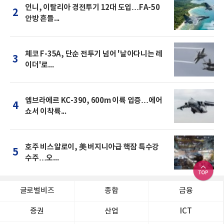
인니, 이탈리아 경전투기 12대 도입…FA-50
2
안방 흔들...
체코 F-35A, 단순 전투기 넘어 '날아다니는 레
3
이더'로...
엠브라에르 KC-390, 600m 이륙 입증…에어
4
쇼서 이착륙...
호주 비스알로이, 美 버지니아급 핵잠 특수강
5
수주…오...
글로벌비즈
종합
금융
증권
산업
ICT