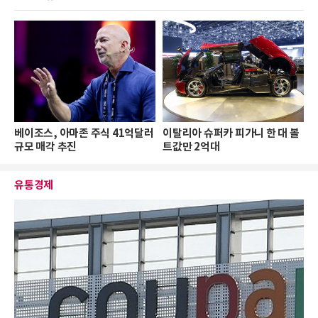
베이조스, 아마존 주식 41억달러
이탈리아 슈퍼카 피가니 한 대 볼
규모 매각 추진
트값만 2억대
유통경제