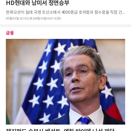
HD현대와 남미서 정면승부
한화오션이 칠레 국영 조선소에서 4000톤급 호위함과 잠수함을 직접 건조하는 기술이전 전략을 확정하며 남...
08월 06일 10시 01분 (08월 06일 06시 41분)
금융