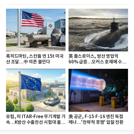
록히드마틴, 스칸듐 연 15t 미국
英 롤스로이스, 방산 영업익
산 조달…中 의존 줄인다
60% 급증…오커스 호재에 수주
잔고 33조원
유럽, 미 ITAR-Free 무기개발 가
美 공군, F-15·F-16 엔진 독점
속…K방산 수출전선 시험대 올랐
깨나…'전략적 경쟁' 입찰 전환
다