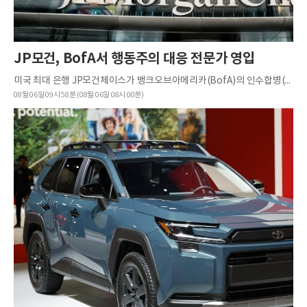
JP모건, BofA서 행동주의 대응 전문가 영입
미국 최대 은행 JP모건체이스가 뱅크오브아메리카(BofA)의 인수합병(M&A) 전문가인 에이미 리사워를 영입해 주주행동주의 방어 사업을 강화한다.파이낸셜타임스(FT)는 JP모건이 행동주의 투자자의 압박을 받는 미국 ...
08월 06일 09시 58분 (08월 06일 08시 00분)