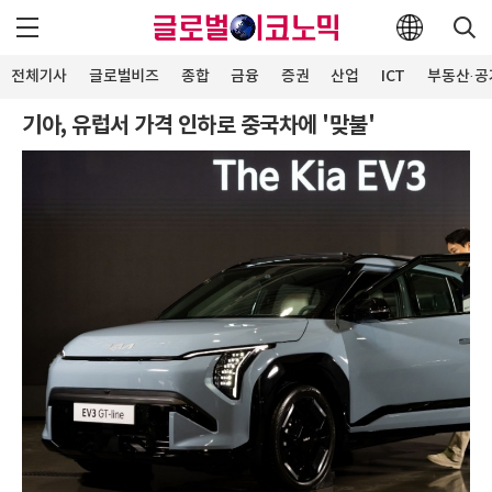
전체기사
글로벌비즈
종합
금융
증권
산업
ICT
부동산·공
기아, 유럽서 가격 인하로 중국차에 '맞불'