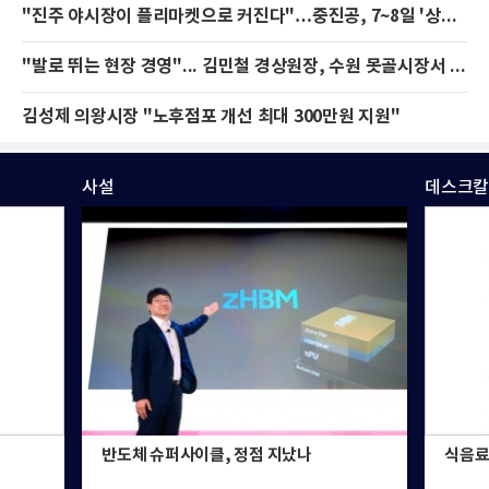
"진주 야시장이 플리마켓으로 커진다"…중진공, 7~8일 '상생 페스티벌' 개최
"발로 뛰는 현장 경영"... 김민철 경상원장, 수원 못골시장서 '지역상권 살리기' 구슬땀
김성제 의왕시장 "노후점포 개선 최대 300만원 지원"
사설
데스크칼
반도체 슈퍼사이클, 정점 지났나
식음료