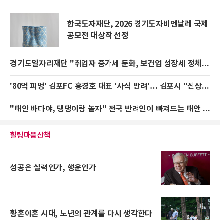
한국도자재단, 2026 경기도자비엔날레 국제
공모전 대상작 선정
경기도일자리재단 "취업자 증가세 둔화, 보건업 성장세 정체 탓"
'80억 피멍' 김포FC 홍경호 대표 '사직 반려'… 김포시 "진상 규명이 먼저다"
"태안 바다야, 댕댕이랑 놀자" 전국 반려인이 빠져드는 태안 꽃지의 파격 변신
힐링마음산책
성공은 실력인가, 행운인가
황혼이혼 시대, 노년의 관계를 다시 생각한다