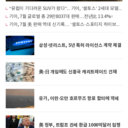
“유럽이 기다려온 SUV가 왔다”... 기아, ‘셀토스’ 2세대 모델로 유럽 시장 상륙
기아, 7월 글로벌 총 29만8037대 판매…전년比 13.4%↑
기아, 7월 美 판매 역대 신기록… ‘셀토스·스포티지 하이브리드’ 돌풍이 견인
삼성·넷리스트, 5년 특허 라이선스 계약 체결
美·日 개입에도 신흥국 캐리트레이드 건재
유가, 이란·오만 호르무즈 항로 합의에 약세
美 정부, 트럼프 관세 환급 1000억달러 집행