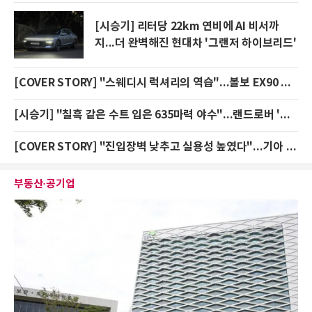
[시승기] 리터당 22km 연비에 AI 비서까
지...더 완벽해진 현대차 '그랜저 하이브리드'
[COVER STORY] "스웨디시 럭셔리의 역습"...볼보 EX90 프리미엄 전기 SUV 판 흔든다
[시승기] "칠흑 같은 수트 입은 635마력 야수"...랜드로버 '디펜더 옥타 블랙'
[COVER STORY] "진입장벽 낮추고 실용성 높였다"...기아 2027년형 타스만, 픽업 시장 판도 흔들까
부동산·공기업