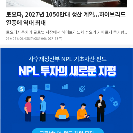
토요타, 2027년 1050만대 생산 계획...하이브리드
열풍에 역대 최대
토요타자동차가 글로벌 시장에서 하이브리드차 수요가 가파르게 증가함에 따라 오는 2027년 세계생산 대수를 1050만대 규모로 늘릴 계획이다. 니혼게이자이신문은 8월 5일(현지시각) 토요타가 이 같은 중장기 생산계...
08월 06일 09시 58분 (08월 06일 07시 33분)