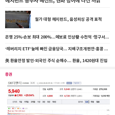
헤지펀드 승부사 베선트, 엔화 방어에 나선 까닭
월가 대형 헤지펀드, 음성피싱 공격 표적
은행 25%·손보 최대 200%…예보료 인상發 수천억 ‘청구서’ 폭탄
‘레버리지 ETF’늪에 빠진 금융당국... 지배구조개편안·홍콩 ELS 표류
美 환율안정 발언·외국인 주식 순매수… 환율, 1420원대 진입
증권