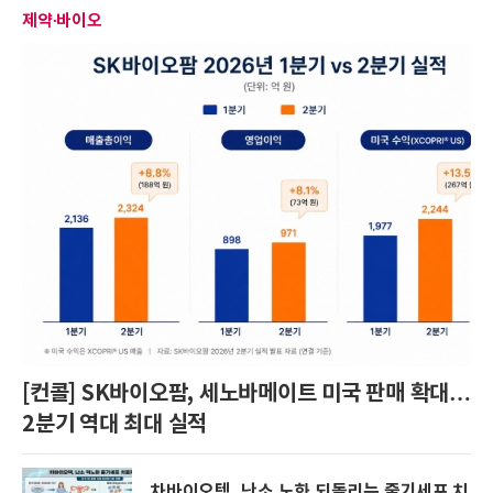
제약∙바이오
[컨콜] SK바이오팜, 세노바메이트 미국 판매 확대…
2분기 역대 최대 실적
차바이오텍, 난소 노화 되돌리는 줄기세포 치