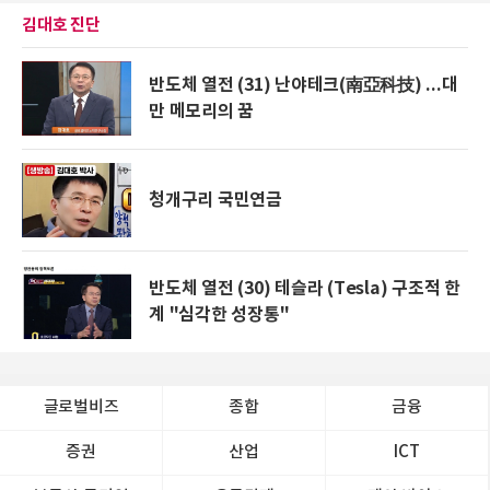
김대호 진단
반도체 열전 (31) 난야테크(南亞科技) ...대
만 메모리의 꿈
청개구리 국민연금
반도체 열전 (30) 테슬라 (Tesla) 구조적 한
계 "심각한 성장통"
글로벌비즈
종합
금융
증권
산업
ICT