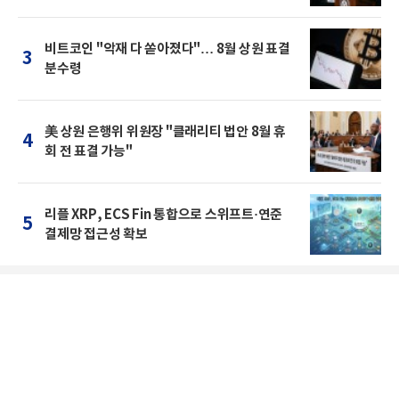
비트코인 "악재 다 쏟아졌다"… 8월 상원 표결
3
분수령
美 상원 은행위 위원장 "클래리티 법안 8월 휴
4
회 전 표결 가능"
리플 XRP, ECS Fin 통합으로 스위프트·연준
5
결제망 접근성 확보