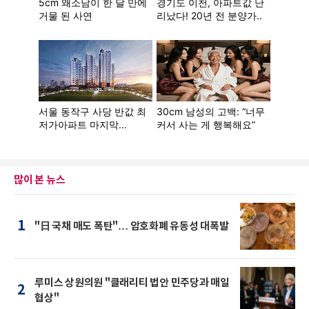
많이 본 뉴스
1
"日 국채 매도 폭탄"… 암호화폐 유동성 대폭발
루미스 상원의원 "클래리티 법안 민주당과 매일
2
협상"