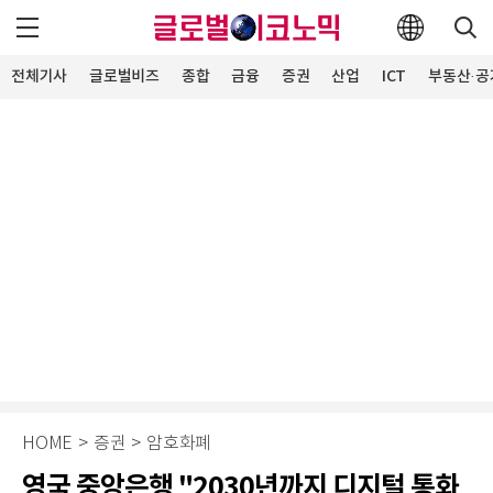
전체기사
글로벌비즈
종합
금융
증권
산업
ICT
부동산·공
HOME
>
증권
>
암호화폐
영국 중앙은행 "2030년까지 디지털 통화