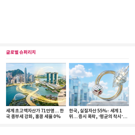
글로벌 슈퍼리치
세계 초고액자산가 71만명… 한
한국, 실질자산 55%↑ 세계 1
국 종부세 강화, 홍콩 세율 0%
위… 증시 폭락, ‘평균의 착시’와
부의 유동성 위기