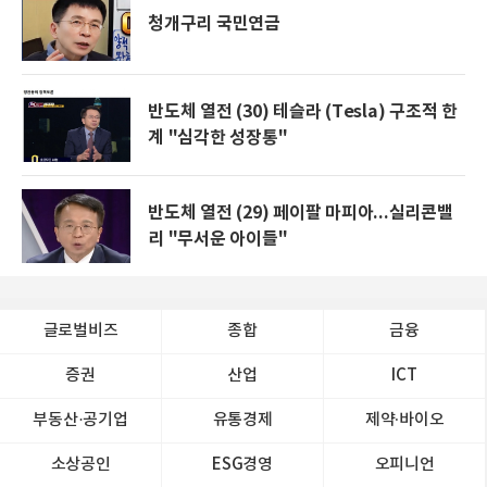
청개구리 국민연금
반도체 열전 (30) 테슬라 (Tesla) 구조적 한
계 "심각한 성장통"
반도체 열전 (29) 페이팔 마피아...실리콘밸
리 "무서운 아이들"
글로벌비즈
종합
금융
증권
산업
ICT
부동산·공기업
유통경제
제약∙바이오
소상공인
ESG경영
오피니언