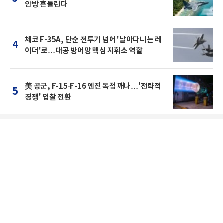
안방 흔들린다
체코 F-35A, 단순 전투기 넘어 '날아다니는 레
4
이더'로…대공 방어망 핵심 지휘소 역할
美 공군, F-15·F-16 엔진 독점 깨나…'전략적
5
경쟁' 입찰 전환