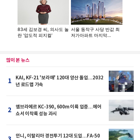
많이 본 뉴스
KAI, KF-21 '보라매' 120대 양산 돌입…2032
1
년 로드맵 가속
엠브라에르 KC-390, 600m 이륙 입증…에어
2
쇼서 이착륙 성능 과시
인니, 이탈리아 경전투기 12대 도입…FA-50
3