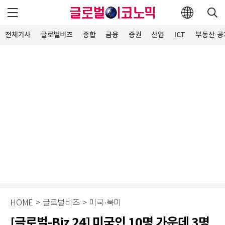
전체기사
글로벌비즈
종합
금융
증권
산업
ICT
부동산·공
HOME
>
글로벌비즈
>
미국·북미
[글로벌-Biz 24] 미국인 10명 가운데 3명,